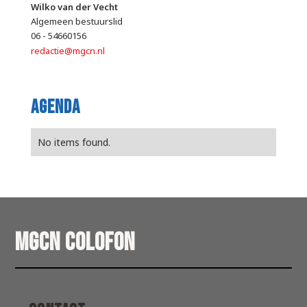
Wilko van der Vecht
Algemeen bestuurslid
06 - 54660156
redactie@mgcn.nl
Agenda
No items found.
MGCN Colofon