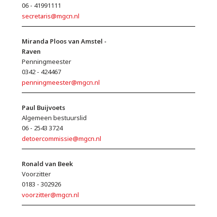
06 - 41991111
secretaris@mgcn.nl
Miranda Ploos van Amstel -
Raven
Penningmeester
0342 - 424467
penningmeester@mgcn.nl
Paul Buijvoets
Algemeen bestuurslid
06 - 2543 3724
detoercommissie@mgcn.nl
Ronald van Beek
Voorzitter
0183 - 302926
voorzitter@mgcn.nl