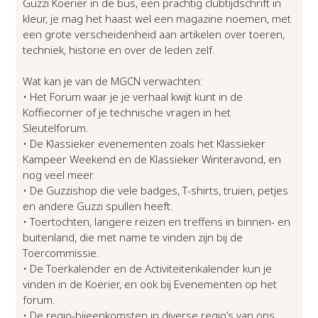
Guzzi Koerier in de bus, een prachtig clubtijdschrift in
kleur, je mag het haast wel een magazine noemen, met
een grote verscheidenheid aan artikelen over toeren,
techniek, historie en over de leden zelf.
Wat kan je van de MGCN verwachten:
• Het Forum waar je je verhaal kwijt kunt in de
Koffiecorner of je technische vragen in het
Sleutelforum.
• De Klassieker evenementen zoals het Klassieker
Kampeer Weekend en de Klassieker Winteravond, en
nog veel meer.
• De Guzzishop die vele badges, T-shirts, truien, petjes
en andere Guzzi spullen heeft.
• Toertochten, langere reizen en treffens in binnen- en
buitenland, die met name te vinden zijn bij de
Toercommissie.
• De Toerkalender en de Activiteitenkalender kun je
vinden in de Koerier, en ook bij Evenementen op het
forum.
• De regio-bijeenkomsten in diverse regio’s van ons