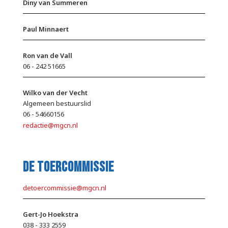
Diny van Summeren
Paul Minnaert
Ron van de Vall
06 - 242 51665
Wilko van der Vecht
Algemeen bestuurslid
06 - 54660156
redactie@mgcn.nl
de toercommissie
detoercommissie@mgcn.nl
Gert-Jo Hoekstra
038 - 333 2559