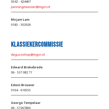
0342 - 424467
penningmeester@mgcn.nl
Mirjam Lam
0183 - 302926
Klassiekercommissie
deguzzishop@mgcn.nl
Edward Brekebrede
06 - 537 082 71
Edwin Brouwer
0164 - 616555
George Tempelaar
06 - 57267803