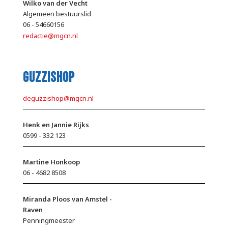
Wilko van der Vecht
Algemeen bestuurslid
06 - 54660156
redactie@mgcn.nl
Guzzishop
deguzzishop@mgcn.nl
Henk en Jannie Rijks
0599 - 332 123
Martine Honkoop
06 - 4682 8508
Miranda Ploos van Amstel -
Raven
Penningmeester