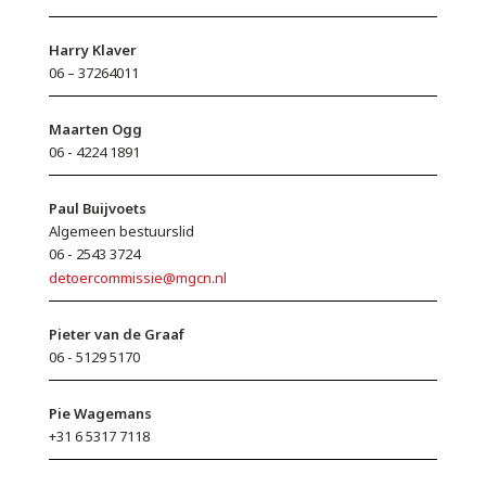
Harry Klaver
06 – 37264011
Maarten Ogg
06 - 4224 1891
Paul Buijvoets
Algemeen bestuurslid
06 - 2543 3724
detoercommissie@mgcn.nl
Pieter van de Graaf
06 - 5129 5170
Pie Wagemans
+31 6 5317 7118