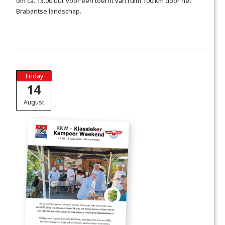
om ca. 13.00 uur voor een toerrit van ruim 100 km door het
Brabantse landschap.
Friday
14
August