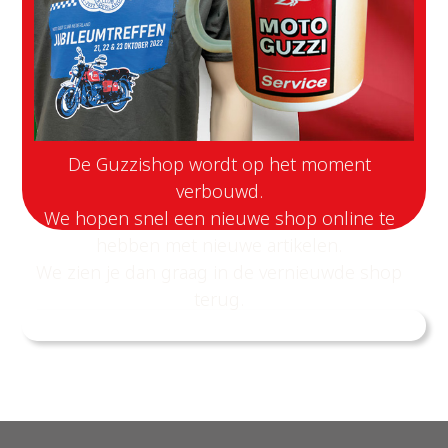
De Guzzishop wordt op het moment
verbouwd.
We hopen snel een nieuwe shop online te
hebben met nieuwe artikelen.
We zien je dan graag in de vernieuwde shop
terug.